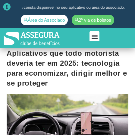
nsta disponível no seu aplicativo ou área do associado. ➜
Quaisquer dúv
Área do Associado
2ª via de boletos
Aplicativos que todo motorista
deveria ter em 2025: tecnologia
para economizar, dirigir melhor e
se proteger