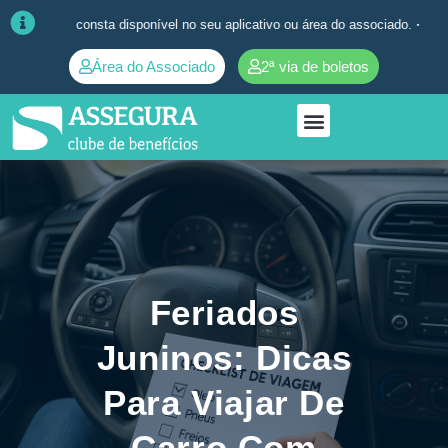
onsta disponível no seu aplicativo ou área do associado. ➜
Quaisquer d
Área do Associado
2ª via de boletos
Feriados
Juninos: Dicas
Para Viajar De
Carro Com