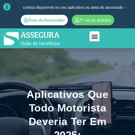
já consta disponível no seu aplicativo ou área do associado. ➜
Quaisque
Área do Associado
2ª via de boletos
Aplicativos Que
Todo Motorista
Deveria Ter Em
2025: