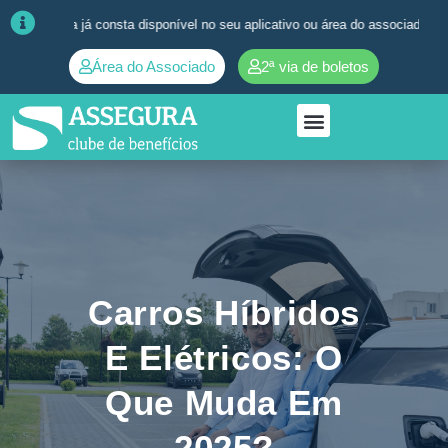
a já consta disponível no seu aplicativo ou área do associado. ➜
Quaisq
Área do Associado
2ª via de boletos
Carros Híbridos
E Elétricos: O
Que Muda Em
2025?