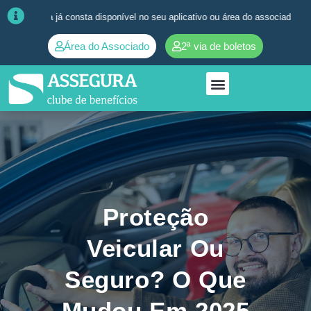
a já consta disponível no seu aplicativo ou área do associado. ➜
Quaisq
Área do Associado
2ª via de boletos
Proteção
Veicular Ou
Seguro? O Que
Mudou Em 2025