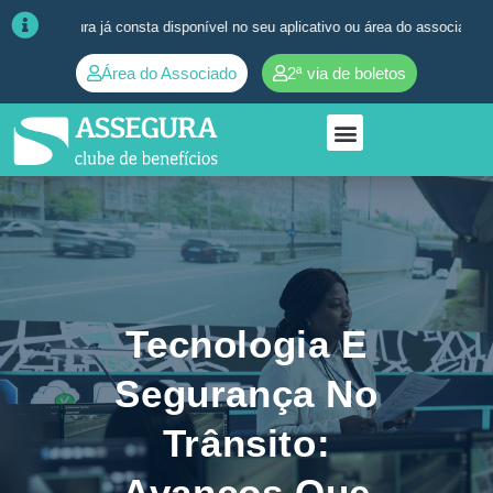
a já consta disponível no seu aplicativo ou área do associado. ➜
Quaisq
Área do Associado
2ª via de boletos
Tecnologia E
Segurança No
Trânsito:
Avanços Que