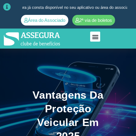
ra já consta disponível no seu aplicativo ou área do associado. ➜
Quais
Área do Associado
2ª via de boletos
Vantagens Da
Proteção
Veicular Em
2025