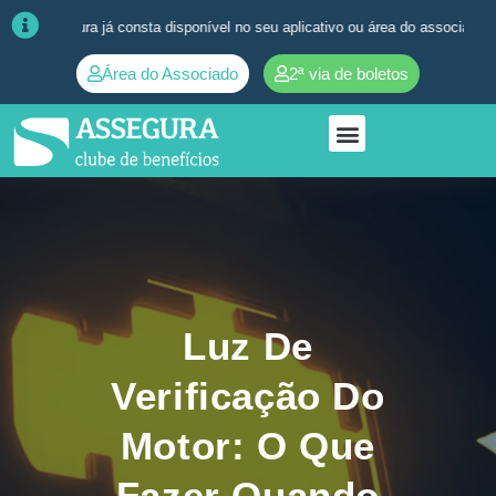
gura já consta disponível no seu aplicativo ou área do associado. ➜
Qua
Área do Associado
2ª via de boletos
Luz De
Verificação Do
Motor: O Que
Fazer Quando