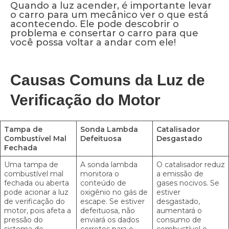
Quando a luz acender, é importante levar
o carro para um mecânico ver o que está
acontecendo. Ele pode descobrir o
problema e consertar o carro para que
você possa voltar a andar com ele!
Causas Comuns da Luz de
Verificação do Motor
Tampa de
Sonda Lambda
Catalisador
Combustível Mal
Defeituosa
Desgastado
Fechada
Uma tampa de
A sonda lambda
O catalisador reduz
combustível mal
monitora o
a emissão de
fechada ou aberta
conteúdo de
gases nocivos. Se
pode acionar a luz
oxigênio no gás de
estiver
de verificação do
escape. Se estiver
desgastado,
motor, pois afeta a
defeituosa, não
aumentará o
pressão do
enviará os dados
consumo de
sistema de
corretos para o
combustível e