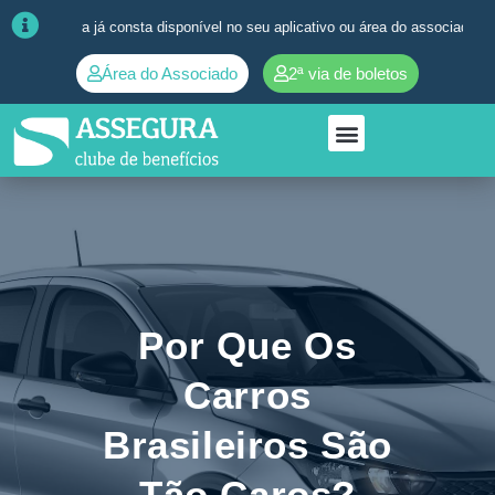
ura já consta disponível no seu aplicativo ou área do associado. ➜
Quai
Área do Associado
2ª via de boletos
Por Que Os
Carros
Brasileiros São
Tão Caros?