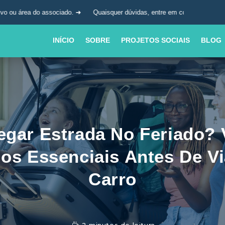
ado. ➜
Quaisquer dúvidas, entre em contato com a nossa central de aten
INÍCIO
SOBRE
PROJETOS SOCIAIS
BLOG
egar Estrada No Feriado? 
os Essenciais Antes De Vi
Carro
2 minutos de leitura