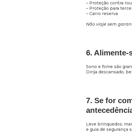
– Proteção contra rou
– Proteção para terce
– Carro reserva
Não viaje sem garant
6. Alimente-
Sono e fome são grand
Dirija descansado, be
7. Se for co
antecedênci
Leve brinquedos, mant
e guia de segurança s