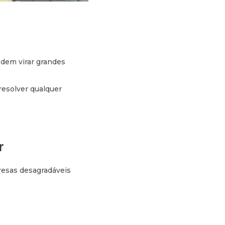
odem virar grandes
resolver qualquer
r
resas desagradáveis