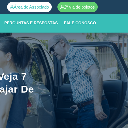
Área do Associado
2ª via de boletos
dimento ➜
0800 252 0001
PERGUNTAS E RESPOSTAS
FALE CONOSCO
Veja 7
ajar De