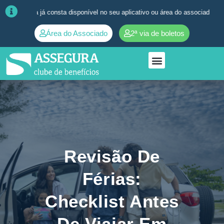
nsta disponível no seu aplicativo ou área do associado. ➜
Quaisquer dúv
Área do Associado
2ª via de boletos
Revisão De
Férias:
Checklist Antes
De Viajar Em