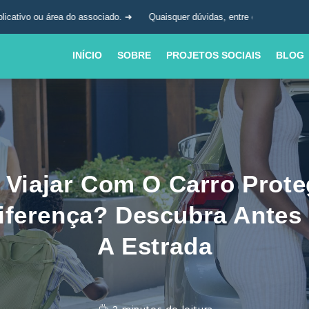
ea do associado. ➜
Quaisquer dúvidas, entre em contato com a nossa cen
INÍCIO
SOBRE
PROJETOS SOCIAIS
BLOG
 Viajar Com O Carro Prote
iferença? Descubra Antes
A Estrada
2 minutos de leitura