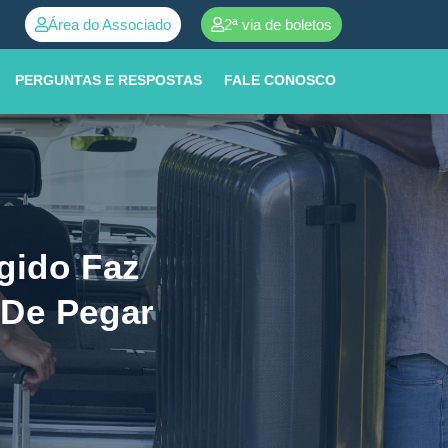
Área do Associado
2ª via de boletos
tral de atendimento ➜
0800 252 0001
PERGUNTAS E RESPOSTAS
FALE CONOSCO
gido Faz
 De Pegar