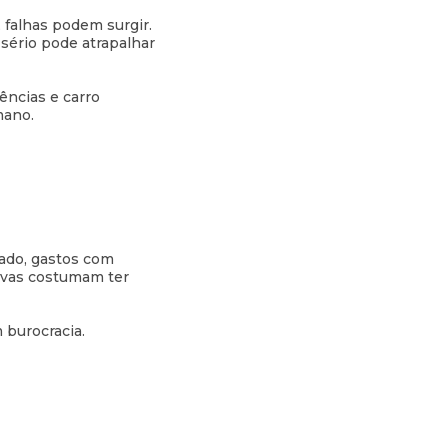
 falhas podem surgir.
sério pode atrapalhar
ências e carro
mano.
rado, gastos com
tivas costumam ter
 burocracia.