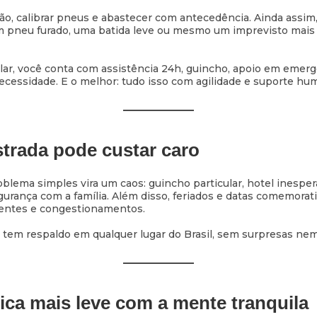
ão, calibrar pneus e abastecer com antecedência. Ainda assim,
m pneu furado, uma batida leve ou mesmo um imprevisto mais 
lar, você conta com assistência 24h, guincho, apoio em emerg
ecessidade. E o melhor: tudo isso com agilidade e suporte hu
estrada pode custar caro
blema simples vira um caos: guincho particular, hotel inespe
gurança com a família. Além disso, feriados e datas comemora
dentes e congestionamentos.
 tem respaldo em qualquer lugar do Brasil, sem surpresas nem
fica mais leve com a mente tranquila