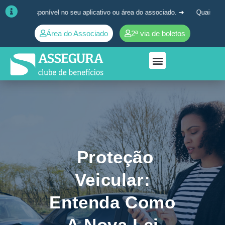
el no seu aplicativo ou área do associado. ➜
Quaisquer dúvidas, entre 
Área do Associado
2ª via de boletos
Proteção
Veicular:
Entenda Como
A Nova Lei