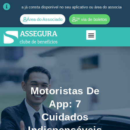
já consta disponível no seu aplicativo ou área do associado. ➜
Quaisque
Área do Associado
2ª via de boletos
Motoristas De
App: 7
Cuidados
Indispensáveis