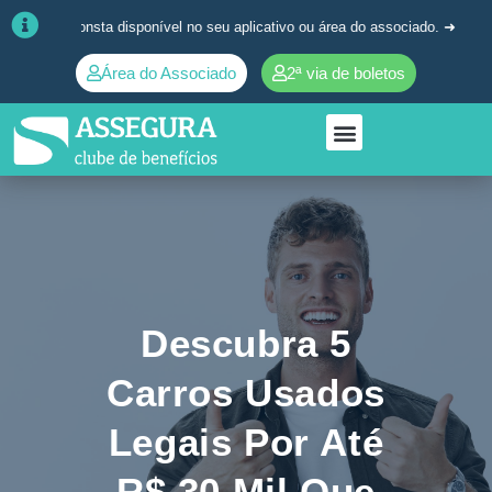
onsta disponível no seu aplicativo ou área do associado. ➜
Quaisquer dú
Área do Associado
2ª via de boletos
Descubra 5
Carros Usados
Legais Por Até
R$ 30 Mil Que