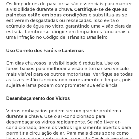
Os limpadores de para-brisa são essenciais para manter
a visibilidade durante a chuva.
Certifique-se de que as
palhetas estão em boas condições
e substitua-as se
estiverem desgastadas ou ressecadas. Isso evita o
acúmulo de água no vidro, garantindo uma visão clara da
estrada. Lembre-se, dirigir sem limpadores funcionais é
uma infração no Código de Trânsito Brasileiro.
Uso Correto dos Faróis e Lanternas
Em dias chuvosos, a visibilidade é reduzida. Use os
faróis baixos para melhorar a visão e tornar seu veículo
mais visível para os outros motoristas. Verifique se todas
as luzes estão funcionando corretamente e limpas, pois
sujeira e lama podem comprometer sua eficiência.
Desembaçamento dos Vidros
Vidros embaçados podem ser um grande problema
durante a chuva. Use o ar-condicionado para
desembaçar os vidros rapidamente. Se não tiver ar-
condicionado, deixe os vidros ligeiramente abertos para
permitir a circulação de ar. Para mais dicas sobre como
lidar com vidros embaçados, consulte
Conduzir com chuva