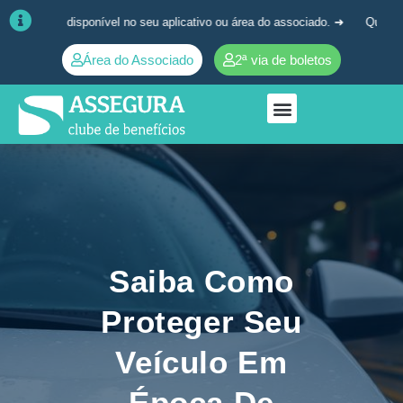
onível no seu aplicativo ou área do associado. ➜
Quaisquer dúvidas, ent
Área do Associado
2ª via de boletos
Saiba Como
Proteger Seu
Veículo Em
Época De