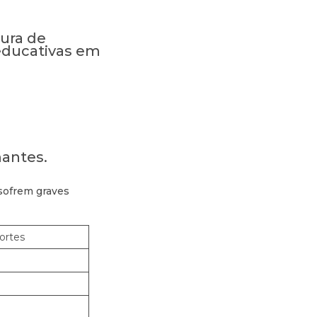
ura de
 educativas em
mantes.
sofrem graves
ortes