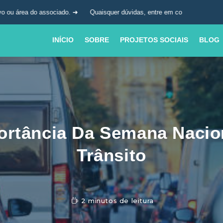
ssociado. ➜
Quaisquer dúvidas, entre em contato com a nossa central de
INÍCIO
SOBRE
PROJETOS SOCIAIS
BLOG
ortância Da Semana Nacio
Trânsito
2 minutos de leitura