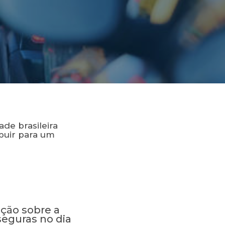
de brasileira
buir para um
ação sobre a
 seguras no dia