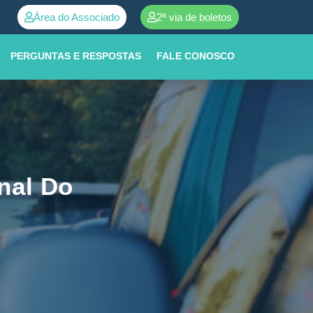
Área do Associado
2ª via de boletos
 atendimento ➜
0800 252 0001
PERGUNTAS E RESPOSTAS
FALE CONOSCO
nal Do