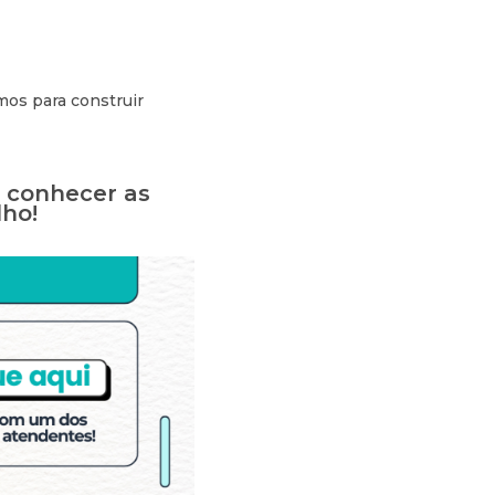
mos para construir
a conhecer as
lho!