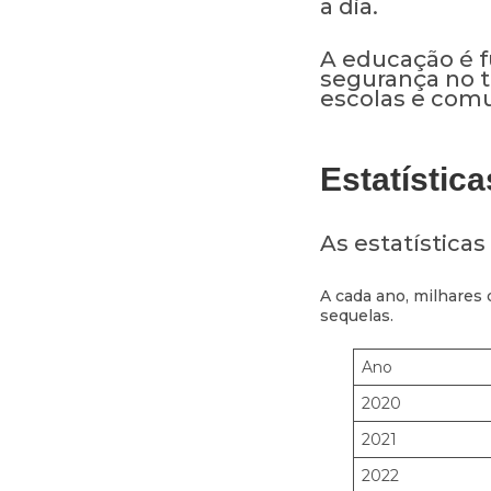
a dia.
A educação é 
segurança no t
escolas e com
Estatístic
As estatísticas
A cada ano, milhares
sequelas.
Ano
2020
2021
2022