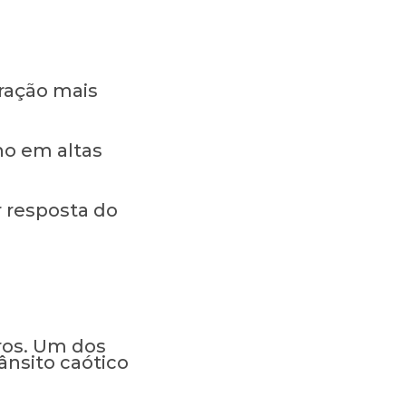
ração mais
ho em altas
r resposta do
iros. Um dos
ânsito caótico