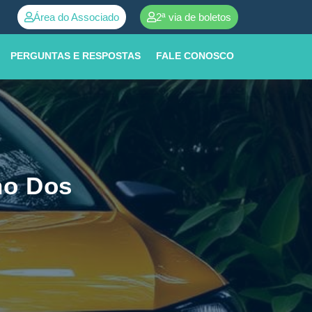
Área do Associado
2ª via de boletos
tendimento ➜
0800 252 0001
PERGUNTAS E RESPOSTAS
FALE CONOSCO
ho Dos