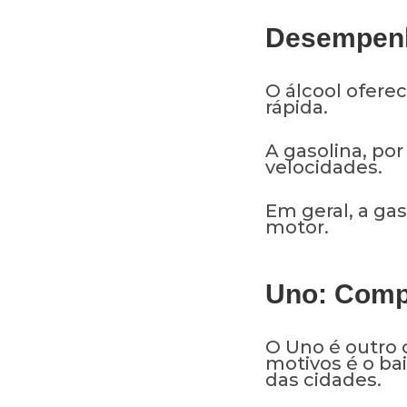
Desempenh
O álcool ofere
rápida.
A gasolina, po
velocidades.
Em geral, a ga
motor.
Uno: Comp
O Uno é outro 
motivos é o ba
das cidades.