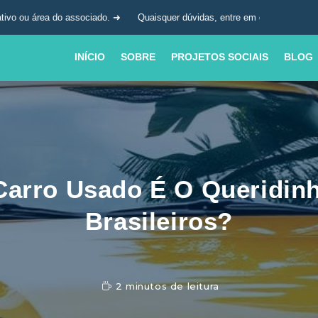
ociado. ➜
Quaisquer dúvidas, entre em contato com a nossa central de a
INÍCIO
SOBRE
PROJETOS SOCIAIS
BLOG
Carro Usado É O Queridin
Brasileiros?
2 minutos de leitura