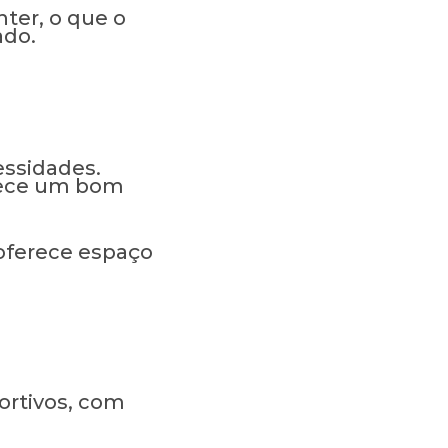
ter, o que o
ado.
essidades.
erece um bom
oferece espaço
ortivos, com