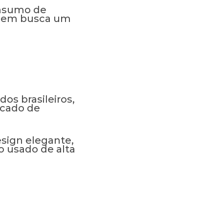
onsumo de
quem busca um
os brasileiros,
rcado de
esign elegante,
 usado de alta