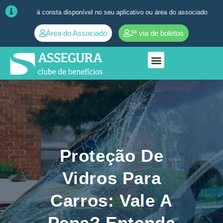
a já consta disponível no seu aplicativo ou área do associado. ➜
Quaisq
Área do Associado
2ª via de boletos
Proteção De
Vidros Para
Carros: Vale A
Pena? Entenda